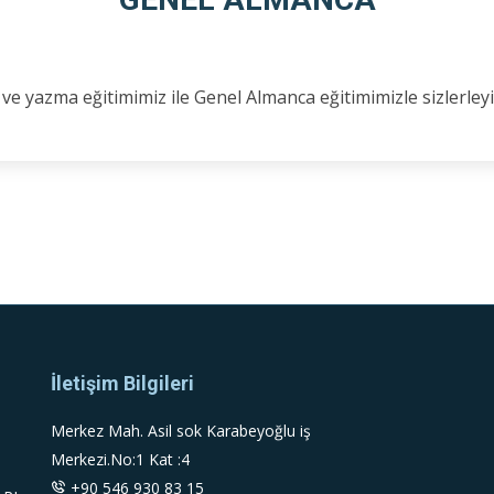
 yazma eğitimimiz ile Genel Almanca eğitimimizle sizlerleyi
İletişim Bilgileri
Merkez Mah. Asil sok Karabeyoğlu iş
Merkezi.No:1 Kat :4
+90 546 930 83 15