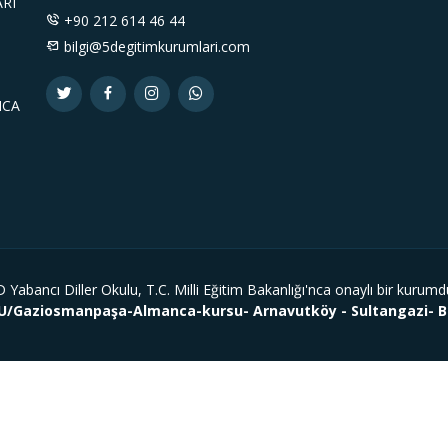
ARI
+90 212 614 46 44
bilgi@5degitimkurumlari.com
NCA
 Yabancı Diller Okulu, T.C. Milli Eğitim Bakanlığı'nca onaylı bir kurumd
Gaziosmanpaşa-Almanca-kursu- Arnavutköy - Sultangazi- Ba