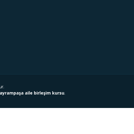
ur.
yrampaşa aile birleşim kursu
.