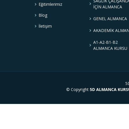
SAĞLIK ÇALIŞANL
Eğitimlerimiz
İÇİN ALMANCA
Blog
GENEL ALMANCA
İletişim
AKADEMİK ALMA
A1-A2-B1-B2
ALMANCA KURSU
5D
© Copyright
5D ALMANCA KURSU/